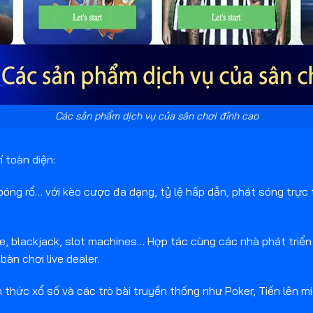
Các sản phẩm dịch vụ của sân chơi đỉnh cao
í toàn diện:
 bóng rổ… với kèo cược đa dạng, tỷ lệ hấp dẫn, phát sóng trực
te, blackjack, slot machines… Hợp tác cùng các nhà phát triể
bàn chơi live dealer.
h thức xổ số và các trò bài truyền thống như Poker, Tiến lên 