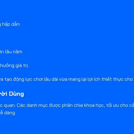
g hấp dẫn:
ên lâu năm.
hưởng giá trị.
 tạo động lực chơi lâu dài vừa mang lại lợi ích thiết thực cho
ười Dùng
ực quan. Các danh mục được phân chia khoa học, tối ưu cho cả
dễ dàng.