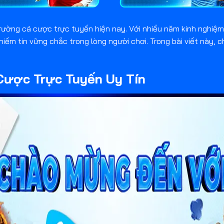
 trường cá cược trực tuyến hiện nay. Với nhiều năm kinh nghiệ
niềm tin vững chắc trong lòng người chơi. Trong bài viết này
Cược Trực Tuyến Uy Tín