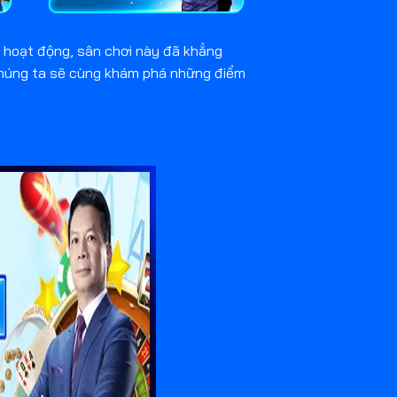
m hoạt động, sân chơi này đã khẳng
, chúng ta sẽ cùng khám phá những điểm