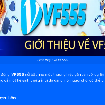
Giới thiệu về VF555
i động,
VF555
nổi bật như một thương hiệu gắn liền với uy tí
ng cả một hệ sinh thái giải trí đa dạng, nơi người chơi có thể t
ươn Lên