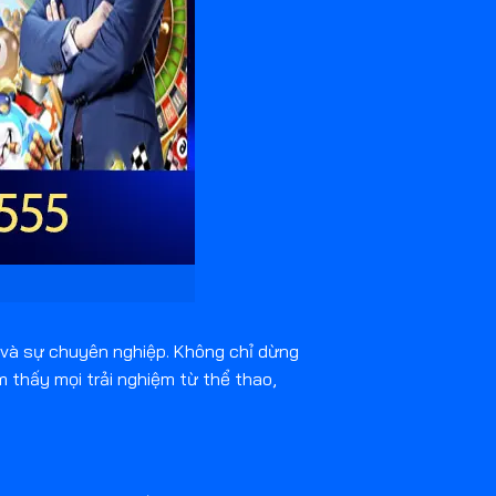
n và sự chuyên nghiệp. Không chỉ dừng
ìm thấy mọi trải nghiệm từ
thể thao
,