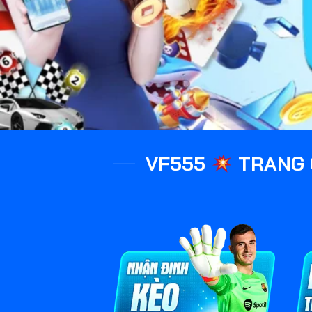
VF555
TRANG 