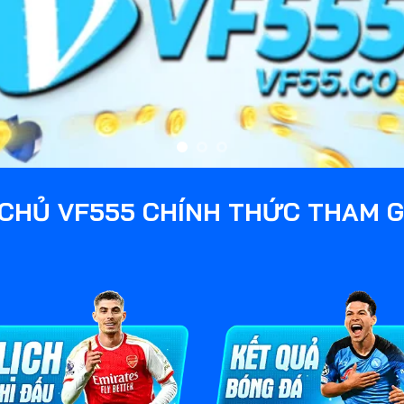
CHỦ VF555 CHÍNH THỨC THAM G