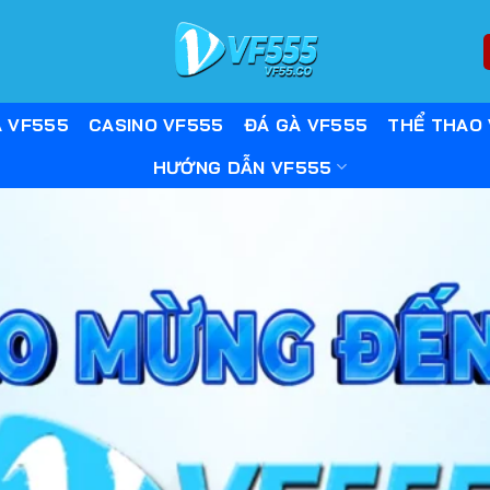
Á VF555
CASINO VF555
ĐÁ GÀ VF555
THỂ THAO
HƯỚNG DẪN VF555