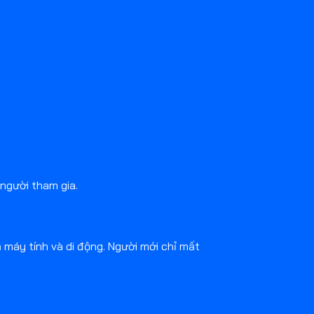
 người tham gia.
 máy tính và di động. Người mới chỉ mất