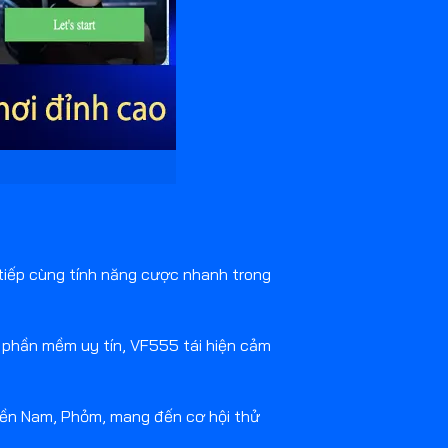
 tiếp cùng tính năng cược nhanh trong
n phần mềm uy tín, VF555 tái hiện cảm
miền Nam, Phỏm, mang đến cơ hội thử