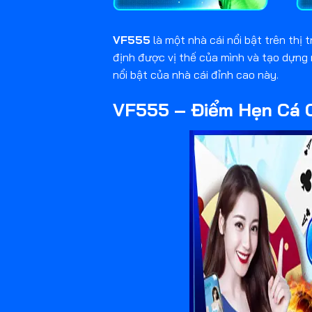
VF555
là một nhà cái nổi bật trên thị
định được vị thế của mình và tạo dựng 
nổi bật của nhà cái đỉnh cao này.
VF555 – Điểm Hẹn Cá 